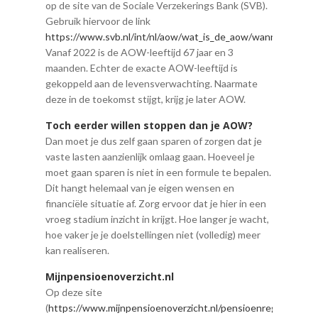
op de site van de Sociale Verzekerings Bank (SVB).
Gebruik hiervoor de link
https://www.svb.nl/int/nl/aow/wat_is_de_aow/wanneer_aow
.
Vanaf 2022 is de AOW-leeftijd 67 jaar en 3
maanden. Echter de exacte AOW-leeftijd is
gekoppeld aan de levensverwachting. Naarmate
deze in de toekomst stijgt, krijg je later AOW.
Toch eerder willen stoppen dan je AOW?
Dan moet je dus zelf gaan sparen of zorgen dat je
vaste lasten aanzienlijk omlaag gaan. Hoeveel je
moet gaan sparen is niet in een formule te bepalen.
Dit hangt helemaal van je eigen wensen en
financiële situatie af. Zorg ervoor dat je hier in een
vroeg stadium inzicht in krijgt. Hoe langer je wacht,
hoe vaker je je doelstellingen niet (volledig) meer
kan realiseren.
Mijnpensioenoverzicht.nl
Op deze site
(
https://www.mijnpensioenoverzicht.nl/pensioenregister
)