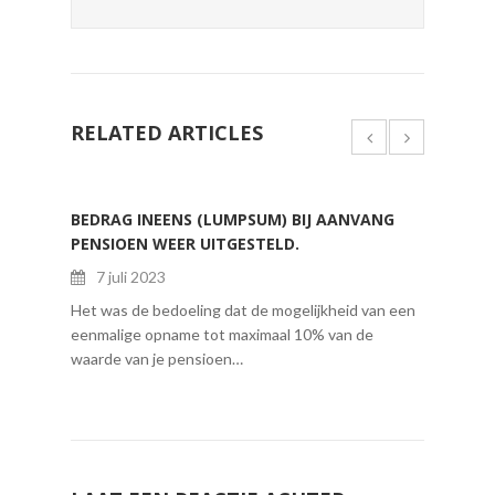
RELATED ARTICLES
BEDRAG INEENS (LUMPSUM) BIJ AANVANG
BINNE
PENSIOEN WEER UITGESTELD.
DIT Z
DAARO
7 juli 2023
1 j
Het was de bedoeling dat de mogelijkheid van een
eenmalige opname tot maximaal 10% van de
Ga of w
waarde van je pensioen…
waarsc
Immers,