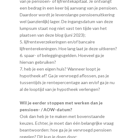
van je pensioen- of lijfrentekapitaal. Je ontvangt
een bedrag in een keer bij aanvang van je pensioen.
Daardoor wordt je levenslange pensioenuitkering
wel (aanzienlijk) lager. De ingangsdatum van deze
lumpsum staat nog niet vast ten tijde van het
plaatsen van deze blog (juni 2023);
lijfrenteverzekeringen en/of bancaire
lijfrenterekeningen. Hoe lang laat je deze uitkeren?
spaar- of beleggingsgelden. Hoeveel ga je
hiervan gebruiken?
heb je een eigen huis? Wanneer loopt je
hypotheek af? Ga je vervroegd aflossen, pas je
tussentijds je rentepercentage aan en/of ga je nu
al de looptijd van je hypotheek verlengen?
Wil je eerder stoppen met werken dan je
pensioen- / AOW-datum?
Ook dan heb je te maken met bovenstaande
keuzes. Echter, je moet dan één belangrijke vraag
beantwoorden: hoe ga je je vervroegd pensioen
regelen? Dit kun je doen door: