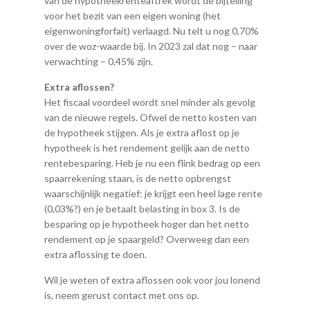
van de hypotheekrenteaftrek wordt de bijtelling
voor het bezit van een eigen woning (het
eigenwoningforfait) verlaagd. Nu telt u nog 0,70%
over de woz-waarde bij. In 2023 zal dat nog – naar
verwachting – 0,45% zijn.
Extra aflossen?
Het fiscaal voordeel wordt snel minder als gevolg
van de nieuwe regels. Ofwel de netto kosten van
de hypotheek stijgen. Als je extra aflost op je
hypotheek is het rendement gelijk aan de netto
rentebesparing. Heb je nu een flink bedrag op een
spaarrekening staan, is de netto opbrengst
waarschijnlijk negatief: je krijgt een heel lage rente
(0,03%?) en je betaalt belasting in box 3. Is de
besparing op je hypotheek hoger dan het netto
rendement op je spaargeld? Overweeg dan een
extra aflossing te doen.
Wil je weten of extra aflossen ook voor jou lonend
is, neem gerust contact met ons op.