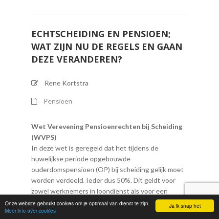
ECHTSCHEIDING EN PENSIOEN;
WAT ZIJN NU DE REGELS EN GAAN
DEZE VERANDEREN?
Rene Kortstra
Pensioen
Wet Verevening Pensioenrechten bij Scheiding
(WVPS)
In deze wet is geregeld dat het tijdens de
huwelijkse periode opgebouwde
ouderdomspensioen (OP) bij scheiding gelijk moet
worden verdeeld. Ieder dus 50%. Dit geldt voor
zowel werknemers in loondienst als voor een
directeur-grootaandeelhouder (DGA) die pensioen
Onze website gebruikt cookies om je optimaal van dienst te zijn.
Ja ik snap het
Meer info over cookies
in eigen beheer heeft opgebouwd. Het OP dat is