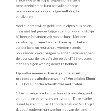
artikel hoe je als (bijna) gepensioneerde je
pensioeninkomen kunt aanvullen door je
overwaarde op je woning (gedeeltelijk) te
verzilveren.
Veel ouderen willen geld uit hun eigen huis halen,
maar niet het gevoel krijgen dat hun woning stukje
bij beetje in handen valt van de bank. Met een
verzilverhypotheek kan dat. Deze hypotheken
zonder kans op restschuld worden steeds
populairder. Zeven vragen over het verzilveren van
de overwaarde, die zo’n vier op de vijf 55-plussers
met een eigen woning denkt te hebben.
Op welke manieren kan ik geld halen uit mijn
grotendeels afgeloste woning? Vereniging Eigen
Huis (VEH) onderscheidt drie methoden.
1. De huiseigenaar kan zijn huis of alleen de grond
verkopen en vervolgens terughuren. Deze manier
is niet bijster populair. Uit onderzoek van VEH blijkt
dat veel ouderen hun woning niet van de hand